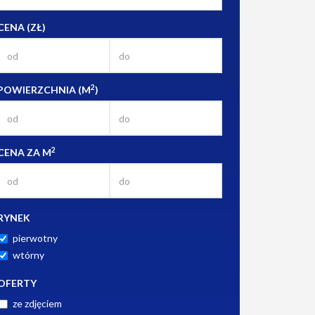
CENA (ZŁ)
2
POWIERZCHNIA (M
)
2
CENA ZA M
RYNEK
pierwotny
wtórny
OFERTY
ze zdjęciem