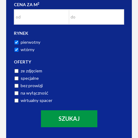
2
CENA ZA M
RYNEK
pierwotny
wtórny
OFERTY
ze zdjęciem
specjalne
bez prowizji
na wyłączność
wirtualny spacer