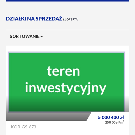
DZIAŁKI NA SPRZEDAŻ
1 OFERTA
SORTOWANIE
5 000 400
zł
2
250,00 zł/m
KOR-GS-673