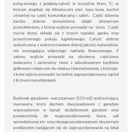
połączonego z jadalnią-całość w kształcie litery "L", w
którym znajduje się klimatyczny piec typu koza, kuchni
otwartej na część komunikacyjną i salon. Część dzienna
bardzo dobrze doświetlona dzięki obszernym
przeszkleniom, z której wyjście prowadzi na taras. Część
nocna domu składa się z trzech sypialni, ganku oraz
przestronnego pokoju kąpielowego. Całość dobrze
wykończona z wykorzystaniem dobrej jakości materiałów,
nie wymagająca większego nakładu finansowego. Z
salonu wyjście prowadzi na obszerny, częściowo
zadaszony i zacieniony taras z zabudowanym kącikiem
grillowym i miejscem do relaksu i biesiadowania, z którego
z kolei zejście prowadzi na ładnie zagospodarowany ogród
z licznymi nasadzeniami.
Budynek garażowo- warsztatowy (110 m2) wolnostojący,
murowany, kryty dachem dwuspadowym z garażem
wyposażonym w kanał, dodatkowym garażem oraz
powierzchnią do wygospodarowania biura, sali
sprzedażowej etc oraz niezagospodarowanym obszernym
poddaszem nadającym się do zagospodarowania na lokal