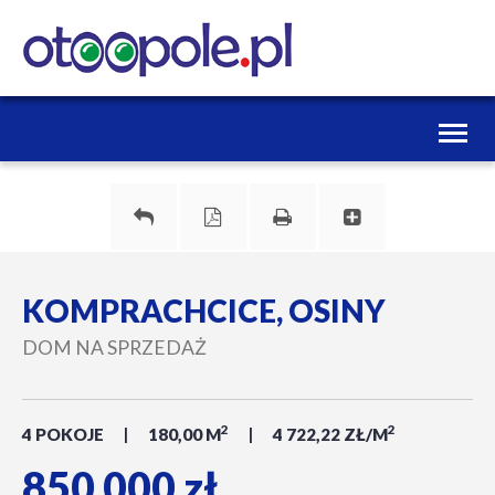
Toggl
naviga
KOMPRACHCICE, OSINY
DOM NA SPRZEDAŻ
2
2
4 POKOJE
180,00 M
4 722,22 ZŁ/M
850 000 zł