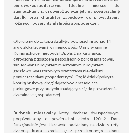
biurowo-gospodarczym. Idealne miejsce do
zamieszkania jak również ze względu na powierzchnię
działki oraz charakter zabudowy, do prowadzenia
różnego rodzaju działalności gospodarczej.
Oferujemy do zakupu działkę o powierzchni ponad 14
arów zlokalizowaną w miejscowości Osiny w gminie
Komprachcice, nieopodal Opola. Działka płaska,
ogrodzona z dojazdem bezpośrednio z drogi asfaltowej,
zabudowana budynkiem mieszkalnym, budynkiem
garażowo-warsztatowym oraz trzema niewielkimi
pomieszczeniami gospodarczymi . Część działki pokryta
kostką brukową-drogi dojazdowe oraz miejsca
parkingowe przy budynku nadającym się do prowadzenia
działalności gospodarczej.
Budynek mieszkalny
kryty dachem dwuspadowym,
podpiwniczony o powierzchni około 190m2. Dom
funkcjonalnie jest klarownie podzielony na dwie strefy:
dzienną, która składa się z przestronnego salonu