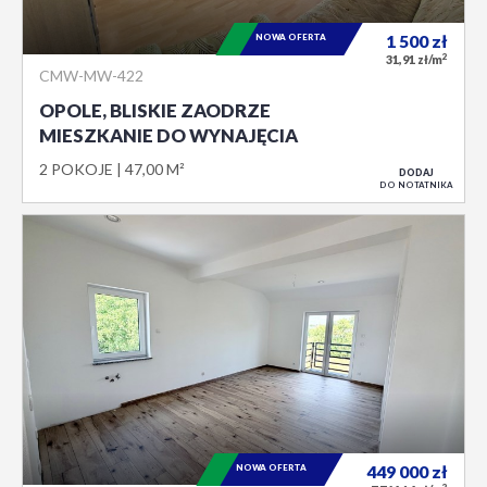
NOWA OFERTA
1 500
zł
2
31,91 zł/m
CMW-MW-422
OPOLE, BLISKIE ZAODRZE
MIESZKANIE DO WYNAJĘCIA
2 POKOJE
47,00 M²
DODAJ
DO NOTATNIKA
NOWA OFERTA
449 000
zł
2