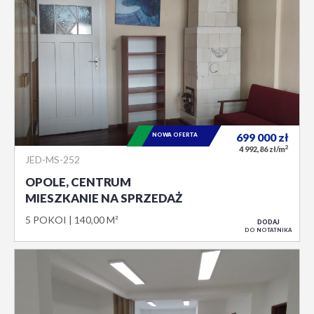
NOWA OFERTA
699 000
zł
2
4 992,86 zł/m
JED-MS-252
OPOLE, CENTRUM
MIESZKANIE NA SPRZEDAŻ
5 POKOI
140,00 M²
DODAJ
DO NOTATNIKA