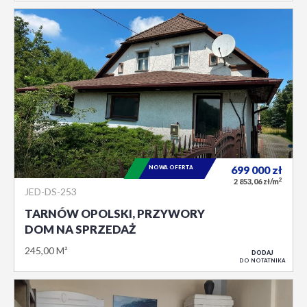
NOWA OFERTA
699 000
zł
2
2 853,06 zł/m
JED-DS-253
TARNÓW OPOLSKI, PRZYWORY
DOM NA SPRZEDAŻ
245,00 M²
DODAJ
DO NOTATNIKA