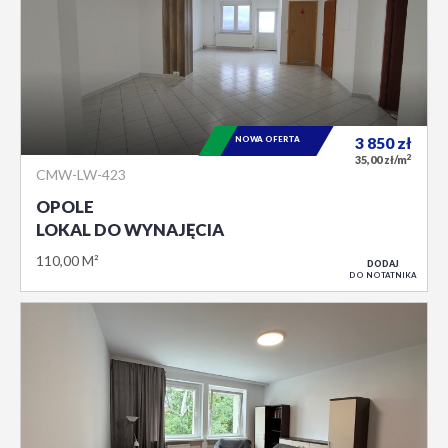
NOWA OFERTA
3 850
zł
2
35,00 zł/m
CMW-LW-423
OPOLE
LOKAL DO WYNAJĘCIA
110,00 M²
DODAJ
DO NOTATNIKA