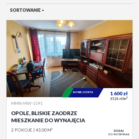
SORTOWANIE
NOWA OFERTA
1 600
zł
2
37,21 zł/m
MMN-MW-1591
OPOLE, BLISKIE ZAODRZE
MIESZKANIE DO WYNAJĘCIA
2 POKOJE
43,00 M²
DODAJ
DO NOTATNIKA