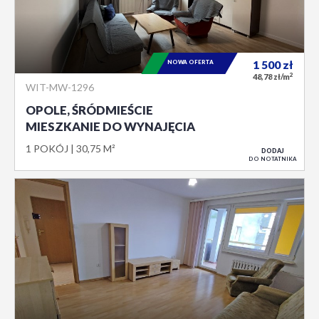
NOWA OFERTA
1 500
zł
2
48,78 zł/m
WIT-MW-1296
OPOLE, ŚRÓDMIEŚCIE
MIESZKANIE DO WYNAJĘCIA
1 POKÓJ
30,75 M²
DODAJ
DO NOTATNIKA