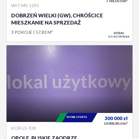
7 764,14 zł/m
WIT-MS-1295
DOBRZEŃ WIELKI (GW), CHRÓŚCICE
MIESZKANIE NA SPRZEDAŻ
3 POKOJE
57,83 M²
DODAJ
DO NOTATNIKA
NOWA OFERTA
300 000
zł
2
10 000,00 zł/m
KOR-LS-928
OPOLE, BLISKIE ZAODRZE