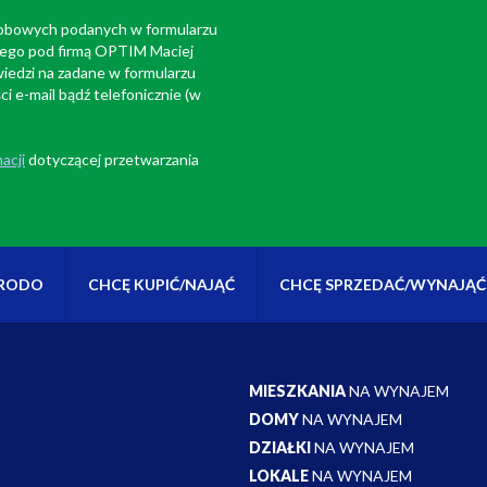
sobowych podanych w formularzu
cego pod firmą OPTIM Maciej
iedzi na zadane w formularzu
 e-mail bądź telefonicznie (w
acji
dotyczącej przetwarzania
RODO
CHCĘ KUPIĆ/NAJĄĆ
CHCĘ SPRZEDAĆ/WYNAJĄĆ
MIESZKANIA
NA WYNAJEM
DOMY
NA WYNAJEM
DZIAŁKI
NA WYNAJEM
LOKALE
NA WYNAJEM