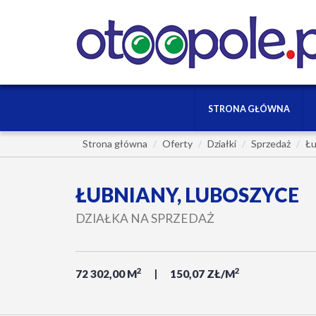
STRONA GŁÓWNA
Strona główna
Oferty
Działki
Sprzedaż
Łu
ŁUBNIANY, LUBOSZYCE
DZIAŁKA NA SPRZEDAŻ
2
2
72 302,00 M
150,07 ZŁ/M