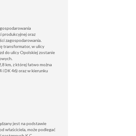
zagospodarowania
i produkcyjnej oraz
ści zagospodarowania.
ę transformator, w ulicy
d do ulicy Opolskiej zostanie
towych.
,8 km, z której łatwo można
4 i DK 46) oraz w kierunku
ądzany jest na podstawie
od właściciela, może podlegać
6 i następnych K.C.