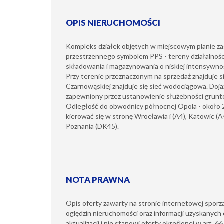
OPIS NIERUCHOMOŚCI
Kompleks działek objętych w miejscowym planie 
przestrzennego symbolem PPS - tereny działalnośc
składowania i magazynowania o niskiej intensywno
Przy terenie przeznaczonym na sprzedaż znajduje si
Czarnowąskiej znajduje się sieć wodociągowa. Dojaz
zapewniony przez ustanowienie służebności grun
Odległość do obwodnicy północnej Opola - około 2
kierować się w stronę Wrocławia i (A4), Katowic (A
Poznania (DK45).
NOTA PRAWNA
Opis oferty zawarty na stronie internetowej sporz
oględzin nieruchomości oraz informacji uzyskanych 
aktualizacji i nie stanowi oferty określonej w art. 6