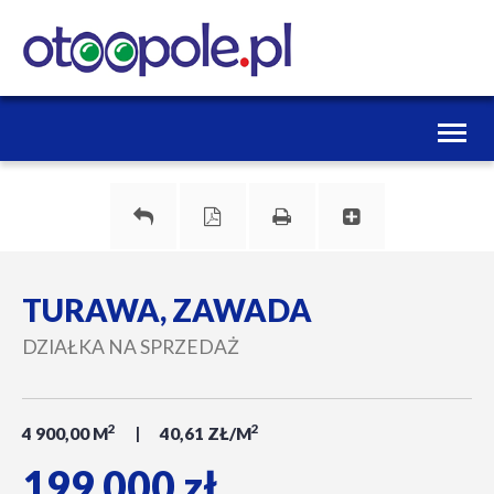
Toggl
naviga
TURAWA, ZAWADA
DZIAŁKA NA SPRZEDAŻ
2
2
4 900,00 M
40,61 ZŁ/M
199 000 zł