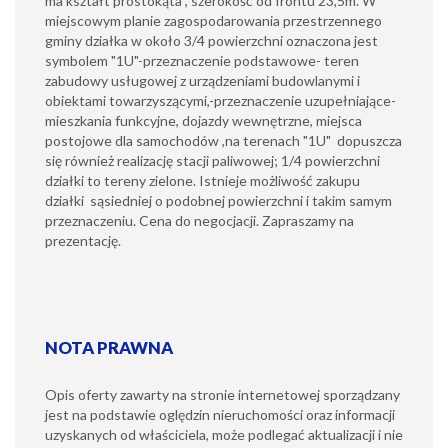
ma kształt prostokąta , szerokość od frontu 23,5m. W
miejscowym planie zagospodarowania przestrzennego
gminy działka w około 3/4 powierzchni oznaczona jest
symbolem "1U"-przeznaczenie podstawowe- teren
zabudowy usługowej z urządzeniami budowlanymi i
obiektami towarzyszącymi,-przeznaczenie uzupełniające-
mieszkania funkcyjne, dojazdy wewnętrzne, miejsca
postojowe dla samochodów ,na terenach "1U" dopuszcza
się również realizację stacji paliwowej; 1/4 powierzchni
działki to tereny zielone. Istnieje możliwość zakupu
działki sąsiedniej o podobnej powierzchni i takim samym
przeznaczeniu. Cena do negocjacji. Zapraszamy na
prezentację.
NOTA PRAWNA
Opis oferty zawarty na stronie internetowej sporządzany
jest na podstawie oględzin nieruchomości oraz informacji
uzyskanych od właściciela, może podlegać aktualizacji i nie