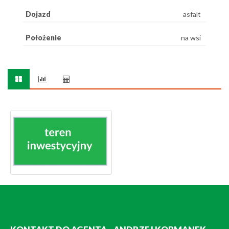
Dojazd
asfalt
Położenie
na wsi