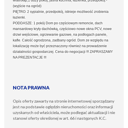
wiatrołap,1 duży pokój, jasna kuchnia, łazienka, przedpokój.-
(wyjście na ogród)
PIĘTRO: 2 sypialnie, przedpokój, istnieje możliwość zrobienia
łazienki.
PODDASZE: 1 pokój Dom po częściowym remoncie, dach
mansardowy kryty dachówką, częściowo nowe okna PCV, nowe
drzwi wejściowe, ogrzewanie gazowe, na podłogach panele,
kafle. Całość ogrodzona, zadbany ogród. Dom ze względu na
lokalizację może być przeznaczony również na prowadzenie
działalności gospodarczej. Cena do negocjacji !!! ZAPRASZAMY
NA PREZENTACJE !!!
NOTA PRAWNA
Opis oferty zawarty na stronie internetowej sporządzany
jest na podstawie oględzin nieruchomości oraz informacji
uzyskanych od właściciela, może podlegać aktualizacji i nie
stanowi oferty określonej w art. 66 i następnych K.C.