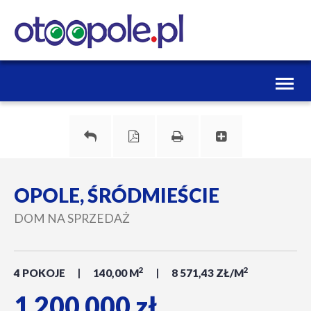
Toggl
naviga
OPOLE, ŚRÓDMIEŚCIE
DOM NA SPRZEDAŻ
2
2
4 POKOJE
140,00 M
8 571,43 ZŁ/M
1 200 000 zł