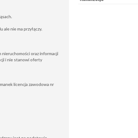
ąsach.
u ale nie ma przyłączy.
 nieruchomości oraz informacji
ji i nie stanowi oferty
rmanek licencja zawodowa nr
ądzany jest na podstawie