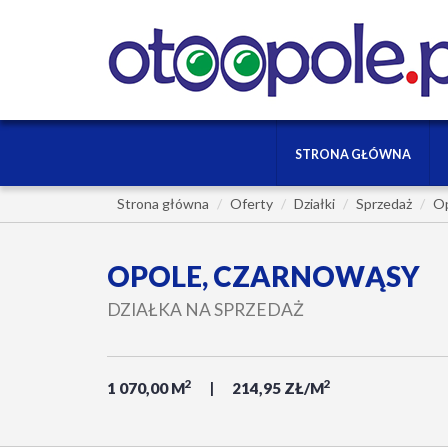
STRONA GŁÓWNA
Strona główna
Oferty
Działki
Sprzedaż
O
OPOLE, CZARNOWĄSY
DZIAŁKA NA SPRZEDAŻ
2
2
1 070,00 M
214,95 ZŁ/M