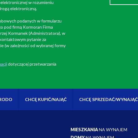
elektronicznej w rozumieniu
drogą elektroniczną.
sobowych podanych w formularzu
o pod firmą Kormoran Firma
zej Kormanek (Administratora), w
 kontaktowym pytanie za
ie (w zależności od wybranej formy
acji
dotyczącej przetwarzania
RODO
CHCĘ KUPIĆ/NAJĄĆ
CHCĘ SPRZEDAĆ/WYNAJĄĆ
MIESZKANIA
NA WYNAJEM
DOMY
NA WYNAJEM