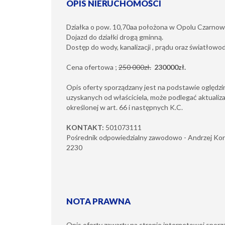
OPIS NIERUCHOMOŚCI
Działka o pow. 10,70aa położona w Opolu Czarnow
Dojazd do działki drogą gminną.
Dostęp do wody, kanalizacji , prądu oraz światłowod
Cena ofertowa ;
250 000zł.
230000zł.
Opis oferty sporządzany jest na podstawie oględzin
uzyskanych od właściciela, może podlegać aktualizac
określonej w art. 66 i następnych K.C.
KONTAKT:
501073111
Pośrednik odpowiedzialny zawodowo - Andrzej Ko
2230
NOTA PRAWNA
Opis oferty zawarty na stronie internetowej sporz