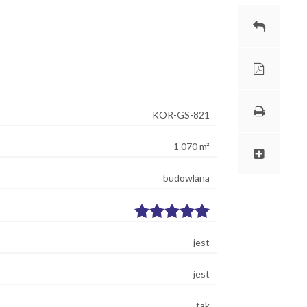
KOR-GS-821
1 070 m²
budowlana
jest
jest
tak