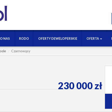
O NAS
RODO
OFERTY DEWELOPERSKIE
OFERTA
pole
Czarnowąsy
230 000 zł