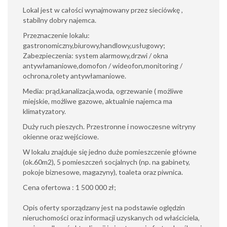
Lokal jest w całości wynajmowany przez sieciówkę ,
stabilny dobry najemca.
Przeznaczenie lokalu:
gastronomiczny,biurowy,handlowy,usługowy;
Zabezpieczenia: system alarmowy,drzwi / okna
antywłamaniowe,domofon / wideofon,monitoring /
ochrona,rolety antywłamaniowe.
Media: prąd,kanalizacja,woda, ogrzewanie ( możliwe
miejskie, możliwe gazowe, aktualnie najemca ma
klimatyzatory.
Duży ruch pieszych. Przestronne i nowoczesne witryny
okienne oraz wejściowe.
W lokalu znajduje się jedno duże pomieszczenie główne
(ok.60m2), 5 pomieszczeń socjalnych (np. na gabinety,
pokoje biznesowe, magazyny), toaleta oraz piwnica.
Cena ofertowa : 1 500 000 zł;
Opis oferty sporządzany jest na podstawie oględzin
nieruchomości oraz informacji uzyskanych od właściciela,