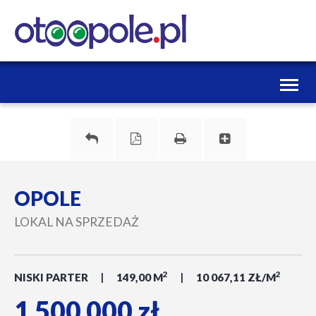
Toggl
naviga
OPOLE
LOKAL NA SPRZEDAŻ
2
2
NISKI PARTER
149,00 M
10 067,11 ZŁ/M
1 500 000 zł